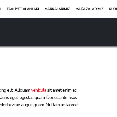
L
FAALIYET ALANLARI
MARKALARIMIZ
MAĞAZALARIMIZ
KUR
ing elit. Aliquam
vehicula
sit amet enim ac
auris eget, egestas quam. Donec ante risus,
. Morbi vitae augue quam. Nullam ac laoreet