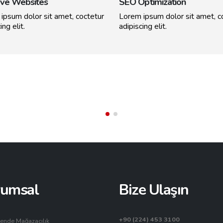
ive Websites
SEO Optimization
ipsum dolor sit amet, coctetur
Lorem ipsum dolor sit amet, c
ing elit.
adipiscing elit.
deo
Medias
rumsal
Bize Ulaşın
+90 (224) 453 3100
ende Mağazacılık