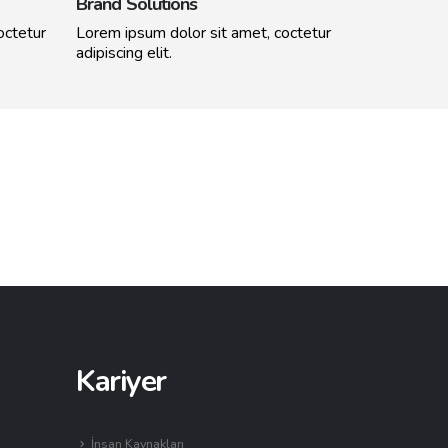
Brand Solutions
octetur
Lorem ipsum dolor sit amet, coctetur
adipiscing elit.
Masonry Images
Sticky Co
Kariyer
İnsan Kaynakları