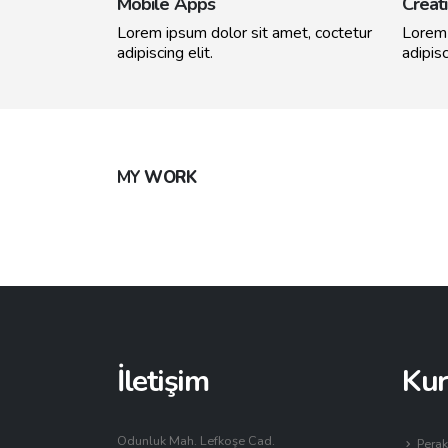
Mobile Apps
Creat
Lorem ipsum dolor sit amet, coctetur
Lorem 
adipiscing elit.
adipisc
MY
WORK
Large Slider
Vi
İletişim
Ku
Odunluk Mah. Lefkoşe Cad.
Perak