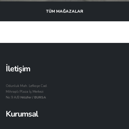
TÜM MAĞAZALAR
İletişim
Odunluk Mah. Lefkoşe Cad.
Mihraplı Plaza İş Merkezi
No:9 A/B
Nilüfer / BURSA
Kurumsal