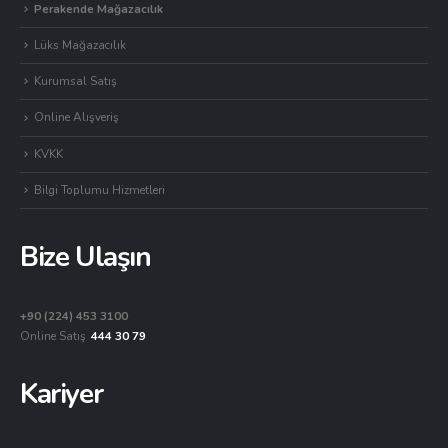
Perakende Mağazacılık
Lüks Mağazacılık
Kurumsal Satış
Online Alışveriş
KVKK
Bilgi Toplumu Hizmetleri
Bize Ulaşın
+90 (224) 453 3100
Online Satış
444 30 79
Kariyer