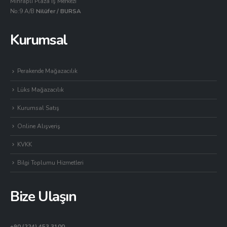
Mihraplı Plaza İş Merkezi
No:9 A/B
Nilüfer / BURSA
Kurumsal
Perakende Mağazacılık
Lüks Mağazacılık
Kurumsal Satış
Online Alışveriş
KVKK
Bilgi Toplumu Hizmetleri
Bize Ulaşın
+90 (224) 453 3100