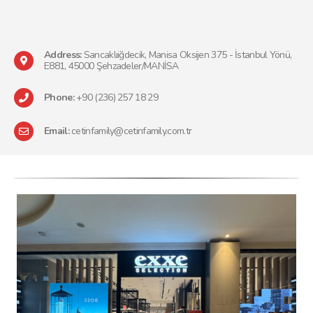
Address:
Sancaklıiğdecik, Manisa Oksijen 375 - İstanbul Yönü,
E881, 45000 Şehzadeler/MANİSA
Phone:
+90 (236) 257 18 29
Email:
cetinfamily@cetinfamily.com.tr