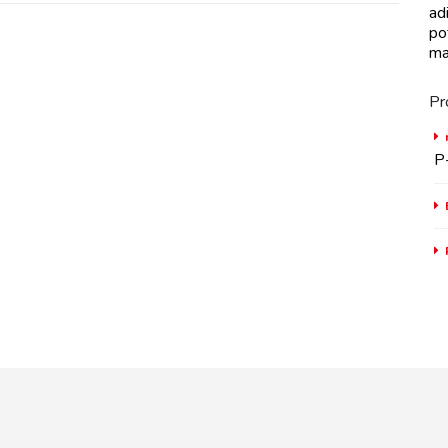
ad
po
ma
Pr
P