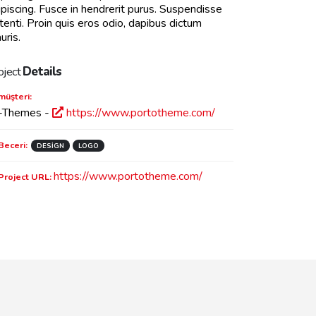
ipiscing. Fusce in hendrerit purus. Suspendisse
tenti. Proin quis eros odio, dapibus dictum
uris.
oject
Details
müşteri:
-Themes -
https://www.portotheme.com/
Beceri:
DESIGN
LOGO
https://www.portotheme.com/
Project URL: