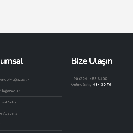
rumsal
Bize Ulaşın
+90 (224) 453 3100
ende Mağazacılık
Online Satış
444 30 79
Mağazacılık
sal Satış
e Alışveriş
K