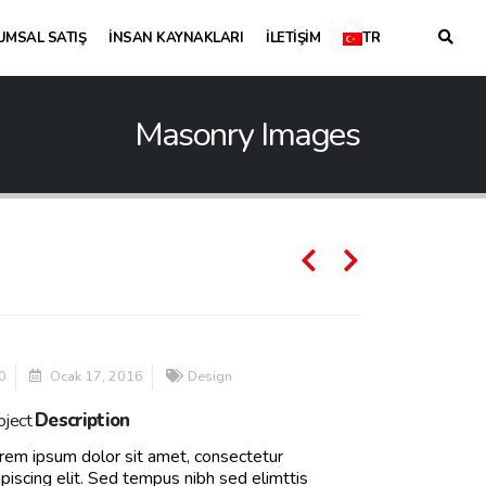
UMSAL SATIŞ
İNSAN KAYNAKLARI
İLETIŞIM
TR
Masonry Images
0
Ocak 17, 2016
Design
oject
Description
rem ipsum dolor sit amet, consectetur
ipiscing elit. Sed tempus nibh sed elimttis