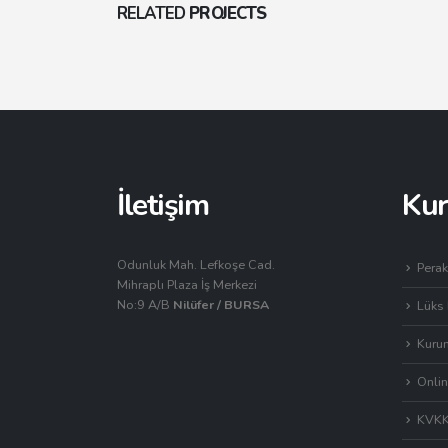
RELATED
PROJECTS
Small Slider
İletişim
Ku
Odunluk Mah. Lefkoşe Cad.
Perak
Mihraplı Plaza İş Merkezi
No:9 A/B
Nilüfer / BURSA
Lüks 
Kurum
Onlin
KVK