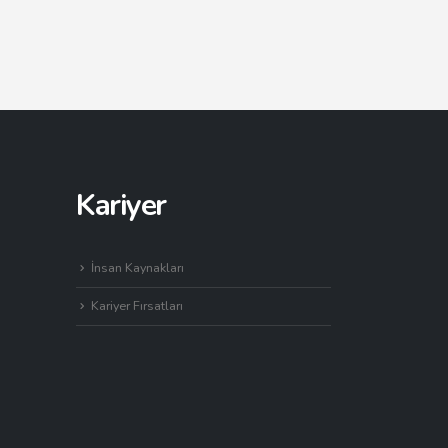
Kariyer
İnsan Kaynakları
Kariyer Fırsatları