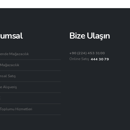
rumsal
Bize Ulaşın
+90 (224) 453 3100
ende Mağazacılık
Online Satış
444 30 79
Mağazacılık
sal Satış
e Alışveriş
K
 Toplumu Hizmetleri