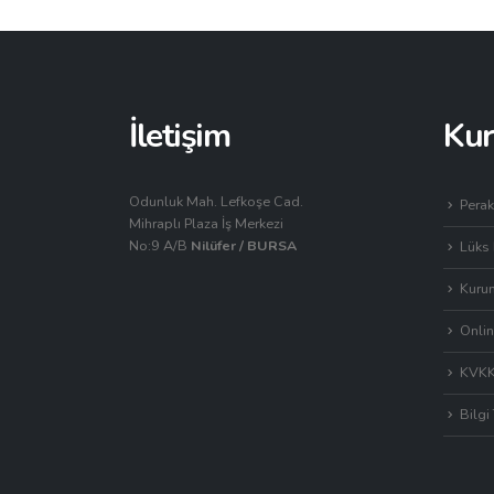
İletişim
Ku
Odunluk Mah. Lefkoşe Cad.
Perak
Mihraplı Plaza İş Merkezi
No:9 A/B
Nilüfer / BURSA
Lüks 
Kurum
Onlin
KVK
Bilgi