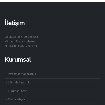
İletişim
Odunluk Mah. Lefkoşe Cad.
Mihraplı Plaza İş Merkezi
No:9 A/B
Nilüfer / BURSA
Kurumsal
Perakende Mağazacılık
Lüks Mağazacılık
Kurumsal Satış
Online Alışveriş