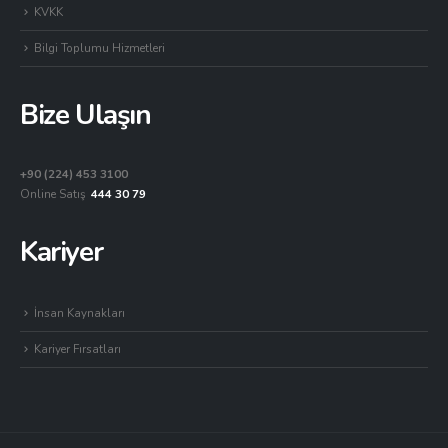
KVKK
Bilgi Toplumu Hizmetleri
Bize Ulaşın
+90 (224) 453 3100
Online Satış
444 30 79
Kariyer
İnsan Kaynakları
Kariyer Fırsatları