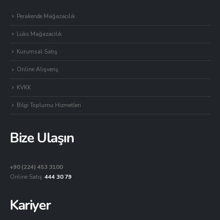
Perakende Mağazacılık
Lüks Mağazacılık
Kurumsal Satış
Online Alışveriş
KVKK
Bilgi Toplumu Hizmetleri
Bize Ulaşın
+90 (224) 453 3100
Online Satış
444 30 79
Kariyer