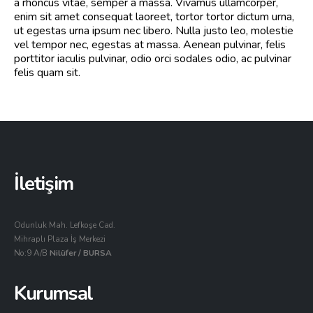
a rhoncus vitae, semper a massa. Vivamus ullamcorper,
enim sit amet consequat laoreet, tortor tortor dictum urna,
ut egestas urna ipsum nec libero. Nulla justo leo, molestie
vel tempor nec, egestas at massa. Aenean pulvinar, felis
porttitor iaculis pulvinar, odio orci sodales odio, ac pulvinar
felis quam sit.
İletişim
Odunluk Mah. Lefkoşe Cad.
Mihraplı Plaza İş Merkezi
No:9 A/B
Nilüfer / BURSA
Kurumsal