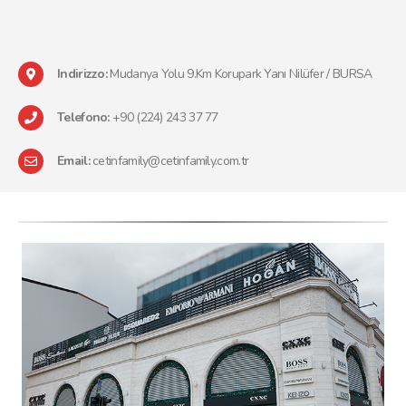
Indirizzo:
Mudanya Yolu 9.Km Korupark Yanı Nilüfer / BURSA
Telefono:
+90 (224) 243 37 77
Email:
cetinfamily@cetinfamily.com.tr