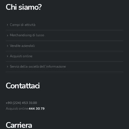
Chi siamo?
Campi di attività
Merchandising di lusso
Vendite aziendali
Acquisti online
Servizi della società dell’informazione
Contattaci
+90 (224) 453 3100
Acquisti online
444 30 79
Carriera