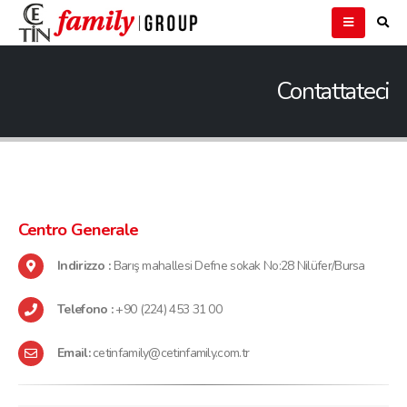
Contattateci
Centro
Generale
Indirizzo :
Barış mahallesi Defne sokak No:28 Nilüfer/Bursa
Telefono :
+90 (224) 453 31 00
Email:
cetinfamily@cetinfamily.com.tr