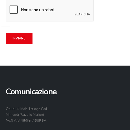
Comunicazione
Odunluk Mah. Lefkoşe Cad.
Mihraplı Plaza İş Merkezi
No:9 A/B
Nilüfer / BURSA